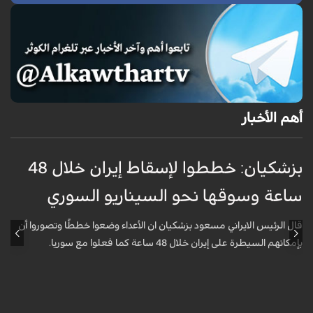
أهم الأخبار
بزشكيان: خططوا لإسقاط إيران خلال 48
غ
ساعة وسوقها نحو السيناريو السوري
م
قال الرئيس الايراني مسعود بزشكيان ان الأعداء وضعوا خططًا وتصوروا أن
ق
بإمكانهم السيطرة على إيران خلال 48 ساعة كما فعلوا مع سوريا.
ا