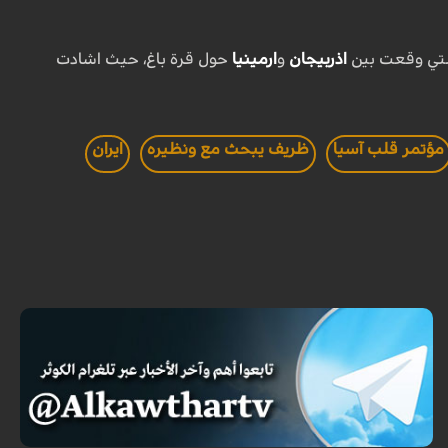
التي وقعت بين
اذربيجان
و
ارمينيا
حول قرة باغ، حيث اشادت
مؤتمر قلب آسيا
ظريف يبحث مع ونظيره
ايران