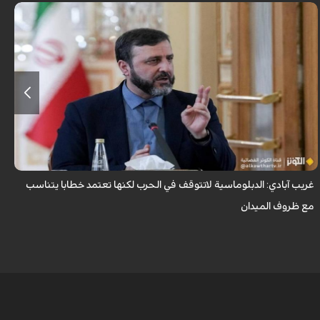
أكّد مساعد وزير الخارجية للشؤون القانونية والدولية "كاظم غريب آبادي" أن
الدبلوماسية لا تتوقف حتى في ظروف الحرب، ولكنها يجب ان تدار الرسائل
والمواقف وا...
غريب آبادي: الدبلوماسية لاتتوقف في الحرب لكنها تعتمد خطابا يتناسب
ا
مع ظروف الميدان
م