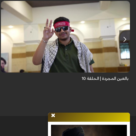
برنامج "بالعين المجردة" هو توثيق إنسانيٌّ شجاعٌ للحياة تحت وطأة الحرب، حيث
نستمع فيه إلى شهاداتٍ حيّةٍ لأشخاص عايشوا التفجيرات والدمار، فنرى بعيونهم
ت...
بالعين المجردة | الحلقة 10