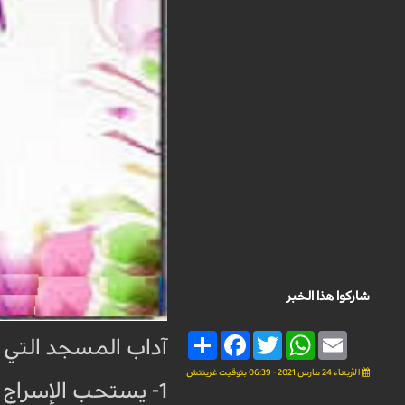
شاركوا هذا الخبر
Share
Facebook
Twitter
WhatsApp
Email
آداب المسجد التي ي
الأربعاء 24 مارس 2021 - 06:39 بتوقيت غرينتش
1- يستحب الإسراج في المسجد وكنسه.