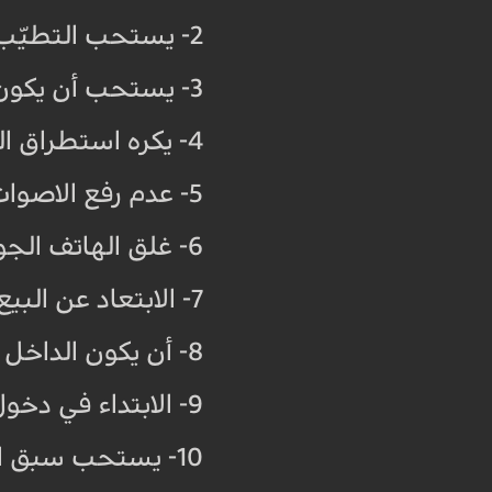
2- يستحب التطيّب ولبس الثياب الفاخرة عند التوجه الى المسجد
3- يستحب أن يكون المصلي على قدر عالٍ من الطهارة والنظافة، فيكره رائحة الفم الكريهة.
4- يكره استطراق المساجد وعدم النوم او إشهار السلاح، أوتعليقه في قبلة المسجد.
5- عدم رفع الاصوات في المسجد لغير الصلاة والإقامة والمواعظ الدينية.
6- غلق الهاتف الجوال خاصة عند إقامة صلاة الجماعة.
7- الابتعاد عن البيع والشراء داخل المسجد، وكل الأمور الدنيوية بعيدة عن حرم المسجد.
8- أن يكون الداخل الى المسجد على طهارة (وضوء أو غسل أو تيمم)
9- الابتداء في دخول المسجد بالرجل اليمنى وفي الخروج باليسرى.
10- يستحب سبق الناس في الدخول إلى المساجد والتأخر عنهم في الخروج منها