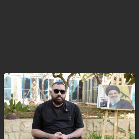
برنامج "بالعين المجردة" هو توثيق إنسانيٌّ شجاعٌ للحياة تحت وطأة الحرب، حيث
نستمع فيه إلى شهاداتٍ حيّةٍ لأشخاص عايشوا التفجيرات والدمار، فنرى بعيونهم
ت...