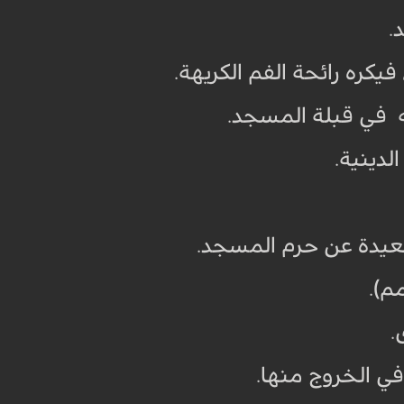
.
.
.