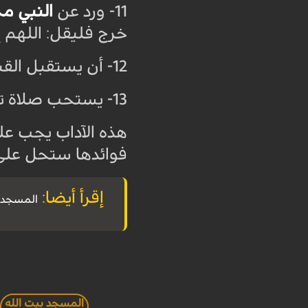
11- ورد عن
النبي م
خرج فليقل: اللهم 
12- أن يستقبل القبلة ويدعو ويحمد الله، ويصلي على النبي (صلى الله عليه وآله).
13- يستحب صلاة تحيّة المسجد بعد الدخول، وهي ركعتان، ويجزي عنها الصلوات الواجبة أو المستحبة
هذه الآداب يجب عل
فوائدها ستحل على
إقرأ أيضا:
المسجد في المجتم
المسجد بيت الله