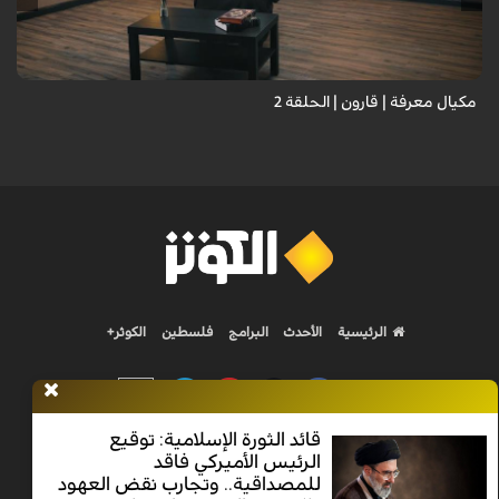
مكيال معرفة | قارون | الحلقة 2
الرئيسية
الأحدث
البرامج
فلسطين
الكوثر+
قائد الثورة الإسلامية: توقيع
الرئيس الأميركي فاقد
Nilesat 11900 V | Badr 8 11747 V | Badr5 12284 V
للمصداقية.. وتجارب نقض العهود