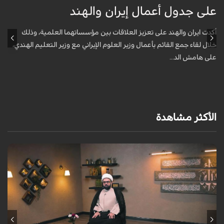
على جدول أعمال إيران والهند
ع
أكدت ايران والهند على تعزيز العلاقات بين مؤسساتهما العلمية، وذلك
أ
خلال لقاء جمع القائم بأعمال وزير العلوم الإيراني مع وزير التعليم الهندي،
خ
على هامش الد...
ع
الأكثر مشاهدة