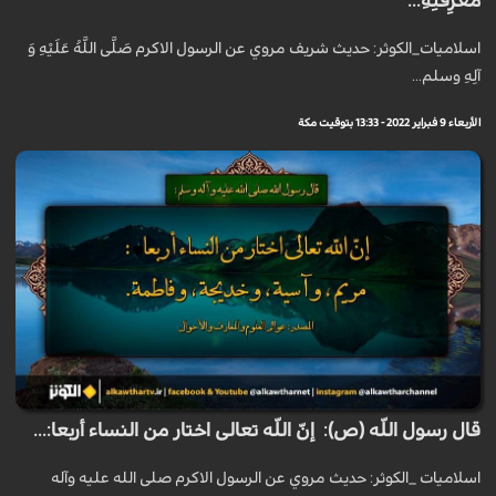
مَعْرِفَتِهِ...
اسلاميات_الكوثر: حديث شريف مروي عن الرسول الاكرم صَلَّى اللَّهُ عَلَيْهِ وَ
آلِهِ وسلم...
الأربعاء 9 فبراير 2022 - 13:33 بتوقيت مكة
قال رسول اللّه (ص): إنّ اللّه تعالى اختار من النساء أربعا:...
اسلاميات _الكوثر: حديث مروي عن الرسول الاكرم صلى الله عليه وآله