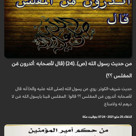
من حديث رسول الله (ص)..(24) (قال لأصحابه :أتدرون مَن
المفلس ؟؟)
حديث شريف-الكوثر: روي عن رسول الله (صلى الله عليه وآله) أنه قال
لأصحابه :أتدرون مَن المفلس ؟؟ قالوا : المفلس فينا يارسول الله مَن لا
درهم له ولامتاع.
الثلاثاء 25 مايو 2021 - 07:24 بتوقيت مكة