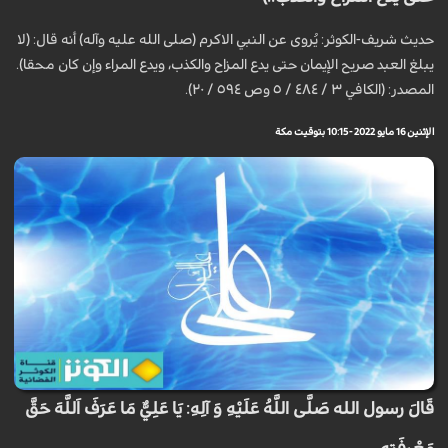
حديث شريف-الكوثر: يُروى عن النبي الاكرم (صلى الله عليه وآله) أنه قال: (لا
يبلغ العبد صريح الإيمان حتى يدع المزاح والكذب، ويدع المراء وإن كان محقا).
المصدر: (الكافي ٣ / ٤٨٤ / ٥ وص ٥٩٤ / ٢٠).
الإثنين 16 مايو 2022 - 10:15 بتوقيت مكة
قَالَ رسول الله صَلَّى اللَّهُ عَلَيْهِ وَ آلِهِ: يَا عَلِيُّ مَا عَرَفَ اَللَّهَ حَقَّ