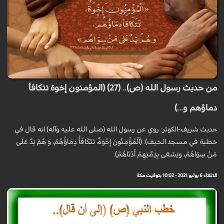
من حديث رسول الله (ص).. (27) (المؤمنون إخوة تتكافأ
دماؤهم و...)
حديث شريف-الكوثر: روي عن رسول الله (صلى الله عليه وآله) انه قال في
خطبة في مسجد الخيف): (اَلْمُؤْمِنُونَ إِخْوَةٌ، تَتَكَافَأُ دِمَاؤُهُمْ، وَ هُمْ يَدٌ عَلَى
مَنْ سِوَاهُمْ، ويَسْعَى بِذِمَّتِهِمْ أَدْنَاهُمْ).
الثلاثاء 6 يوليو 2021 - 10:02 بتوقيت مكة