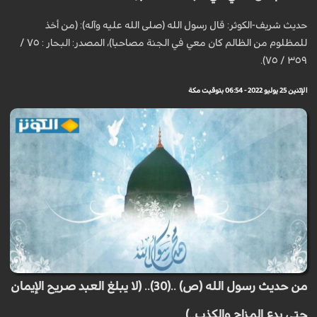
حديث شريف-الكوثر: قال رسول الله (صلى الله عليه وآله): (من أخذ
للمظلوم من الظالم كان معي في الجنة مصاحبا)، المصدر: البحار : ٧٥ /
٣٥٩ / ٧٥).
الإثنين 25 يوليو 2022 - 06:54 بتوقيت مكة
من حديث رسول الله (ص) ..(30).. (لا يبلغ العبد صريح الإيمان
حتى يدع المزاح والكذب..)