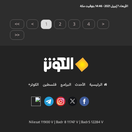
الأربعاء 7 إبريل 2021 - 14:46 بتوقيت مكة
>>
>
1
2
3
4
<
<<
الرئيسية
الأحدث
البرامج
فلسطين
الكوثر+
Nilesat 11900 V | Badr 8 11747 V | Badr5 12284 V