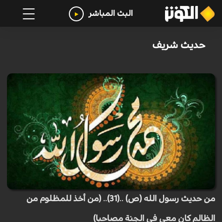
البث المباشر
حديث شريف
من حديث رسول الله (ص) ..(31).. (من أخذ للمظلوم من
الظالم كان معي في الجنة مصاحبا)