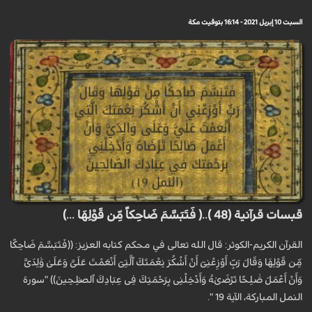
السبت 10 إبريل 2021 - 16:14 بتوقيت مكة
قبسات قرآنية (48 )..( فَتَبَسَّمَ ضَاحِكاً مِّن قَوْلِهَا ...)
القرآن الكريم-الكوثر: قال الله تعالى في محكم كتابه العزيز: ((فَتَبَسَّمَ ضَاحِكًا
مِّن قَوْلِهَا وَقَالَ رَبِّ أَوْزِعْنِىٓ أَنْ أَشْكُرَ نِعْمَتَكَ ٱلَّتِىٓ أَنْعَمْتَ عَلَىَّ وَعَلَىٰ وَٰلِدَىَّ
وَأَنْ أَعْمَلَ صَٰلِحًا تَرْضَىٰهُ وَأَدْخِلْنِى بِرَحْمَتِكَ فِى عِبَادِكَ ٱلصَّٰلِحِينَ)) "سورة
النمل المباركة، الآية 19 ".