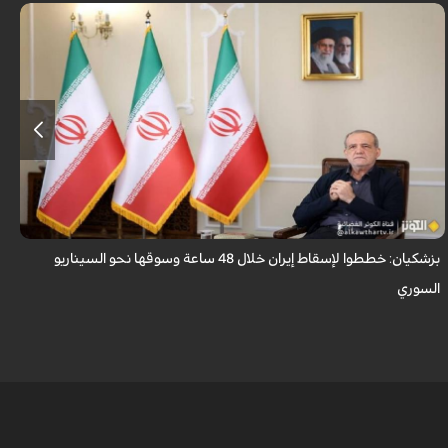
قال الرئيس الايراني مسعود بزشكيان ان الأعداء وضعوا خططًا وتصوروا أن
بإمكانهم السيطرة على إيران خلال 48 ساعة كما فعلوا مع سوريا.
بزشكيان: خططوا لإسقاط إيران خلال 48 ساعة وسوقها نحو السيناريو
و
السوري
ا