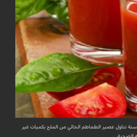
 الخبراء اختاروا 481 متطوعا، كان عليهم خلال سنة تناول عصير الطماطم الخالي من الملح بكميات غير
 الصحية.