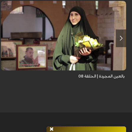
برنامج "بالعين المجردة" هو توثيق إنسانيٌّ شجاعٌ للحياة تحت وطأة الحرب، حيث
نستمع فيه إلى شهاداتٍ حيّةٍ لأشخاص عايشوا التفجيرات والدمار، فنرى بعيونهم
ت...
بالعين المجردة | الحلقة 08