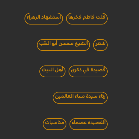
قلت فاطم فخرها
استشهاد الزهراء
شعر
الشيخ محسن أبو الحَّب
قصيدة في ذكرى
أهل البيت
رثاء سيدة نساء العالمين
القصيدة عصماء
مناسبات