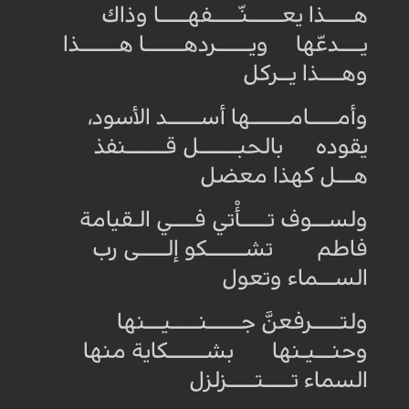
هـــــذا يعــــــنّـــــفهـــــا وذاك
يــــدعّها ويــــــردهـــــــا هـــــــذا
وهــــذا يــركل
وأمـــــامـــــــها أســــــد الأسود،
يقوده بالحبـــــــل قـــــــنفذ
هـــل كهذا معضل
ولســـوف تـــــأْتي فــــي الـقيامة
فاطم تشـــــــكو إلـــــى رب
الســـماء وتعول
ولتـــــرفعنَّ جــــــنـــــيـــنها
وحنـــيـنها بشـــــــكاية منها
السماء تـــــتـــــزلزل