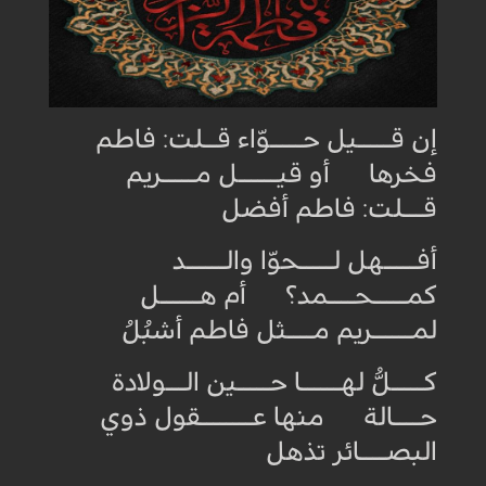
إن قـــــيل حـــــوّاء قــلت: فاطم
فخرها أو قيــــــل مـــــريم
قـــلت: فاطم أفضل
أفـــــهل لـــــحوّا والــــــد
كمـــــحــــمد؟ أم هــــــل
لمــــــريم مــــثل فاطم أشبُلُ
كـــــلٌّ لهــــــا حـــــين الـــولادة
حــــالة منها عــــــــقول ذوي
البصــــائر تذهل