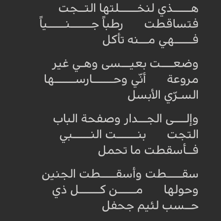
هــــــذي لنخــــــلتها التــجت
فتساقطت رطباً جـــــــنــــــياً
فــــــهي مـــنه تأكل
وضعــــت بعيـــسى وهـي غير
مروعة أنّي وحـــــــارســـــــها
السـرّي الأبسل
وإلــــى الجـــدار وصفحة الباب
التجت بنـــــــت النــــــبي
فــأسقطت ما تحمل
سقـــــطت وأسقـــــطت الجنين
وحولها مــــــن كـــــــل ذي
حــسب لئيم جحفل