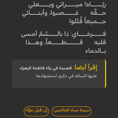
ربّـــــــاه! ميــــــراثي وبــــــعلي
حـــقَّه غـــــــصبوا، وأبنـــــائي
جـــميعاً قُتّلوا
فــــــرخـــــاي: ذا بالـــــسُمّ أمسى
قلبه قــــــــطــــــعاً، وهـــذا
بــالدماء
إقرأ أيضا:
قصيدة في رثاء
فاطمة الزهراء
عليها السلام في ذكرى استشهادها
سيدة نساء العالمين
إن قيل حوّاء