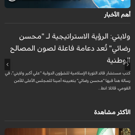
أهم الأخبار
ولايتي: الرؤية الاستراتيجية لـ "محسن
ق
رضائي" تُعد دعامة فاعلة لصون المصالح
ت
الوطنية
و
كتب مستشار قائد الثورة الإسلامية للشؤون الدولية "علي أكبر ولايتي"، في
ا
رسالة هنأ فيها "محسن رضائي" بتعيينه أمينا للمجلس الأعلى للأمن
ا
القومي، قائلا: انط...
ل
الأكثر مشاهدة