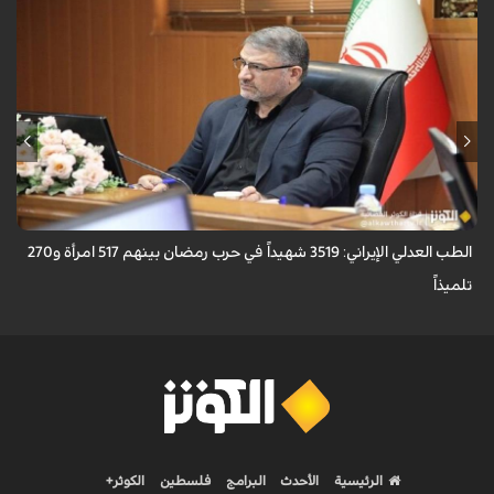
أعلن رئيس منظمة الطب العدلي الإيرانية، عباس مسجدي، أن عدد ضحايا حرب
رمضان بلغ 3519 شهيداً، بينهم 517 امرأة و270 تلميذاً.
الطب العدلي الإيراني: 3519 شهيداً في حرب رمضان بينهم 517 امرأة و270
تلميذاً
الرئيسية
الأحدث
البرامج
فلسطين
الكوثر+