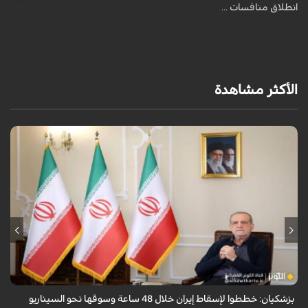
انطلاق منافسات ...
الأكثر مشاهدة
قال الرئيس الايراني مسعود بزشكيان ان الأعداء وضعوا خططًا وتصوروا أن
بإمكانهم السيطرة على إيران خلال 48 ساعة كما فعلوا مع سوريا.
بزشكيان: خططوا لإسقاط إيران خلال 48 ساعة وسوقها نحو السيناريو