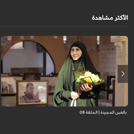
الأكثر مشاهدة
برنامج "بالعين المجردة" هو توثيق إنسانيٌّ شجاعٌ للحياة تحت وطأة الحرب، حيث
نستمع فيه إلى شهاداتٍ حيّةٍ لأشخاص عايشوا التفجيرات والدمار، فنرى بعيونهم
ت...
بالعين المجردة | الحلقة 08