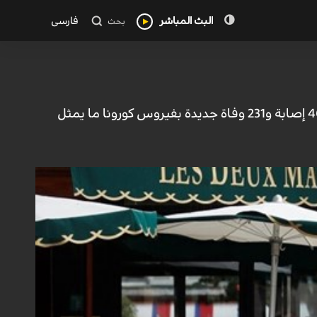
البث المباشر
فارسی
بحث
أوروبا_الكوثر: أعلنت السلطات الصحية الفرنسية، مساء اليوم الأحد، عن تسجيلها 46290 إصابة و231 وفاة جديدة بفيروس كورونا ما يمثل