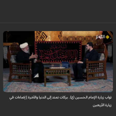
لا تقتصر زيارة الإمام الحسين (عليه السلام) على أداء شعيرةٍ إيمانية، بل تحمل في
طياتها ثوابًا عظيمًا وآثارًا مباركة تنعكس على حياة الزائر. فما هي النعم...
ثواب زيارة الإمام الحسين (ع).. بركات تمتد إلى الدنيا والآخرة | إضاءات في
زيارة الأربعين