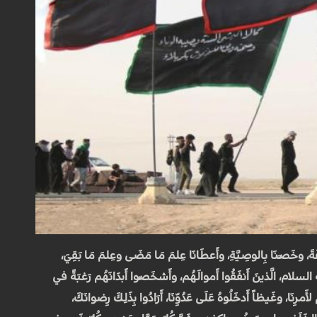
َّالِفَةَ، وخَصَّنَا بِالوصِيَّةِ، وأَعطَانَا عِلمَ مَا مَضَى وعِلمَ مَا بَقِيَ،
 السلام، الَّذينَ أَنفَقُوا أَموالَهُم، وأَشخَصُوا أَبدَانَهُم رَغبَةً في
رِنَا، وغَيظاً أَدخَلُوهُ عَلَى عَدُوِّنَا، أَرَادُوا بِذَلِكَ رِضوانَكَ،