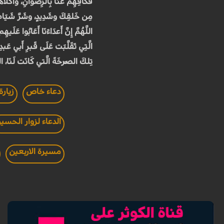
فَكَافِهِم عَنَّا بِالرِّضوانِ، واكلأه
مِن خَلقِكَ وشَدِيدٍ، وشَرَّ شَيَاطِين
اللَّهُمَّ إِنَّ أَعدَاءَنَا أَعَابُوا 
الَّتِي تَقَلَّبَت عَلَى قَبرِ أَبي ع
تِلكَ الصَّرخَةَ الَّتي كَانَت لَنَا، ا
دعاء خاص
زيارة
الدعاء لزوار الحسي
مسيرة الاربعين