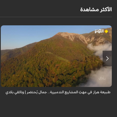
الأكثر مشاهدة
من قلب طبيعة هراز التي كانت يوماً من أجمل الموائل الطبيعية في إيران، يحذر
المعد من كارثة بيئية: "وحش الأعمال والمشاريع التدميرية تنهش بجسم طبيعة
إيران...
طبيعة هراز في مهبّ المشاريع التدميرية... جمال يُحتضر | وثائقي بلادي