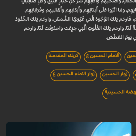
نِ الخَلَفِ، واصحَبهُم واكفِهِم شَرَّ كُلِّ جَبَّارٍ عَنِيدٍ، وكُلِّ ضَعِيفٍ
 ومَا آثَرُوا عَلَى أَبنَائِهِم وأَبدَانِهِم وأَهَالِيهِم وقَرَابَاتِهِم.
َيهِم، فَارحَم تِلكَ الوُجُوهَ الَّتي غَيَّرَتهَا الشَّمسُ، وارحَم تِلكَ الخُدُودَ
ً لَنَا، وارحَم تِلكَ القُلُوبَ الَّتِي جَزِعَت واحتَرَقَت لَنَا، وارحَم
حَوضِ يَومَ العَطَش.
بعين
الامام الحسين ع
كربلاء المقدسة
زوار الحسين
زوار الامام الحسين ع
هضة الحسينية