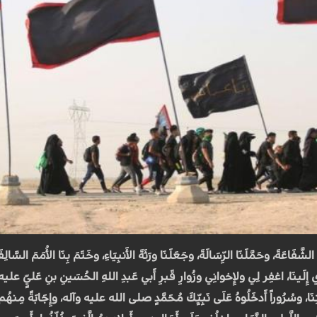
الشَّفَاعَةَ، وحَمَّلَنَا الرِّسَالَةَ، وجَعَلَنَا ورَثَةَ الأَنبِيَاءِ، وخَتَمَ بِنَا الأُمَمَ الس
ي إِلَينَا، اغفِر لِي ولإِخوانِي وزُوارِ قَبرِ أَبي عَبدِ اللهِ الحُسَينِ بنِ عَليٍّ عليه
تِنَا، وسُرُوراً أَدخَلُوهُ عَلَى نَبِيِّكَ مُحَمَّدٍ صلى الله عليه وآله، وإِجَابَةً مِنهُم لأَم