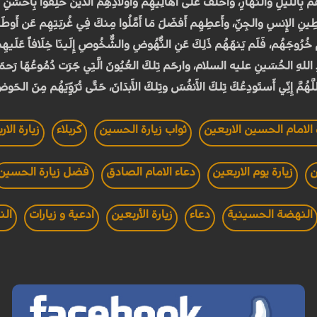
ُم بِاللَّيلِ والنَّهَارِ، واخلُف عَلَى أَهَالِيهِم وأَولادِهِمُ الَّذينَ خُلِّفُوا بِأَحسَ
ِ الإِنسِ والجِنِّ، وأَعطِهِم أَفضَلَ مَا أَمَّلُوا مِنكَ فِي غُربَتِهِم عَن أَوطَانِهِم،
عَلَيهِم خُرُوجَهُم، فَلَم يَنهَهُم ذَلِكَ عَنِ النُّهُوضِ والشُّخُوصِ إِلَينَا خِلَافاً عَل
َبدِ اللهِ الحُسَينِ عليه السلام، وارحَم تِلكَ العُيُونَ الَّتِي جَرَت دُمُوعُهَا رَحمَة
للَّهُمَّ إِنِّي أَستَودِعُكَ تِلكَ الأَنفُسَ وتِلكَ الأَبدَانَ، حَتَّى تُرَوِّيَهُم مِنَ ال
 الامام الحسين الاربعين
ثواب زيارة الحسين
كربلاء
زيارة الار
ن
زيارة يوم الاربعين
دعاء الامام الصادق
فضل زيارة الحسين
النهضة الحسينية
دعاء
زيارة الأربعين
ادعية و زيارات
الن