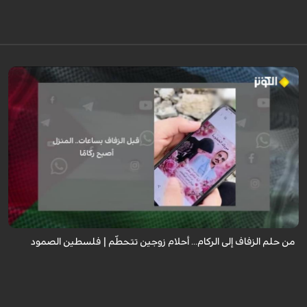
رواية مؤثرة لعروس من غزة كانت تستعد ليوم زفافها، جهزت كل شيء من ذهب
وملابس وجهاز العرس، لكن قبل ساعات من الموعد استهدف القصف منزل زوجها
ليفقدا كل شيء ...
من حلم الزفاف إلى الركام... أحلام زوجين تتحطّم | فلسطين الصمود