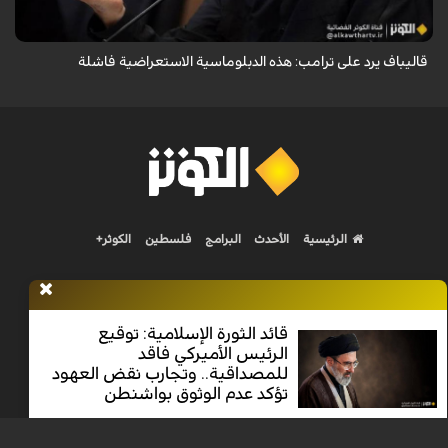
قاليباف يرد على ترامب: هذه الدبلوماسية الاستعراضية فاشلة
الرئيسية
الأحدث
البرامج
فلسطين
الكوثر+
قائد الثورة الإسلامية: توقيع
الرئيس الأميركي فاقد
Nilesat 11900 V | Badr 8 11747 V | Badr5 12284 V
للمصداقية.. وتجارب نقض العهود
تؤكد عدم الوثوق بواشنطن
جميع الحقوق محفوظة