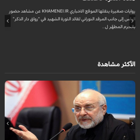
ف
روايات صغيرة ينقلها الموقع الاخباري KHAMENEI.IR عن مشاهد حضور
الناس إلى جانب المرقد النوراني لقائد الثورة الشهيد في "رواق دار الذكر"
أ
بالحرم المطهّر ل...
الأكثر مشاهدة
أكد رئيس مجلس الشورى الإسلامي الإيراني أن التصريحات الاستعراضية
والتهديدات المتكررة لم تعد تُجدي نفعاً، واصفاً إياها بالدبلوماسية الفاشلة.