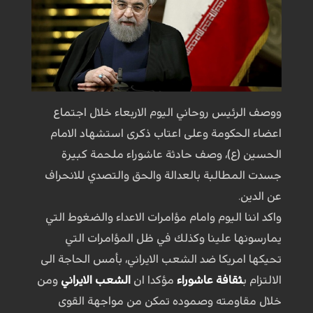
ووصف الرئیس روحاني الیوم الاربعاء خلال اجتماع
اعضاء الحکومة وعلى اعتاب ذكرى استشهاد الامام
الحسين (ع)، وصف حادثة عاشوراء ملحمة كبيرة
جسدت المطالبة بالعدالة والحق والتصدي للانحراف
عن الدين.
واکد اننا الیوم وامام مؤامرات الاعداء والضغوط التي
يمارسونها علينا وكذلك في ظل المؤامرات التي
تحيكها امريكا ضد الشعب الايراني، بأمس الحاجة الى
الالتزام ب
ثقافة عاشوراء
مؤكدا ان
الشعب الايراني
ومن
خلال مقاومته وصموده تمكن من مواجهة القوى