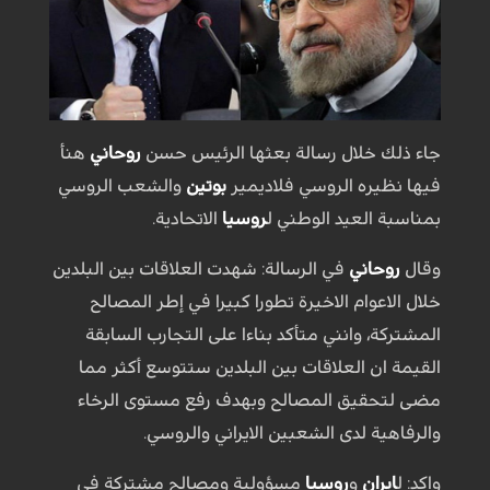
جاء ذلك خلال رسالة بعثها الرئيس حسن
روحاني
هنأ
فيها نظيره الروسي فلاديمير
بوتين
والشعب الروسي
بمناسبة العيد الوطني ل
روسيا
الاتحادية.
وقال
روحاني
في الرسالة: شهدت العلاقات بين البلدين
خلال الاعوام الاخيرة تطورا كبيرا في إطر المصالح
المشتركة، وانني متأكد بناءا على التجارب السابقة
القيمة ان العلاقات بين البلدين ستتوسع أكثر مما
مضى لتحقيق المصالح وبهدف رفع مستوى الرخاء
والرفاهية لدى الشعبين الايراني والروسي.
واكد: ل
ايران
و
روسيا
مسؤولية ومصالح مشتركة في