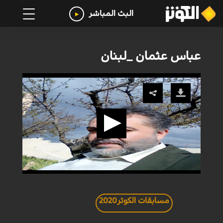
البث المباشر
عباس عثمان _لبنان
مسابقات الكوثر2020