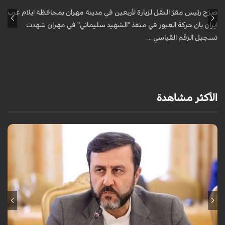
صرّح رئيس مقرّ النقل لزيارة لأربعين في مدينة مهران بمحافظة ايلام غرب
ص
ايران بان حركة العبور في منفذ "الشهيد سليماني" في مهران شهدت
ا
تسجيل الرقم القياسي ...
ت
الأكثر مشاهدة
قال نائب وزير الخارجية الإيراني كاظم غريب آبادي، إن إيران لن تقبل بالتدخل
الأجنبي في مضيق هرمز.