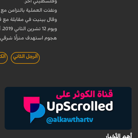
وفلسطيني آخر.
ونفذت العملية بالتزامن مع ع
وقال بينيت في مقابلة مع قناة “12” العبرية: “عندما توليت وزارة الجيش، قضينا بالفعل على أبو العطا، وكذلك نفذ
وي
هجوم استهدف منزلًا شرقي م
الرجل الثاني
الك
أهم الأخبار