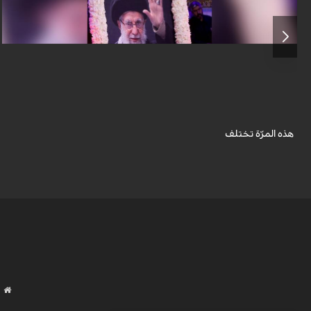
روايات صغيرة ينقلها الموقع الاخباري KHAMENEI.IR عن مشاهد حضور الناس
إلى جانب المرقد النوراني لقائد الثورة الشهيد في "رواق دار الذكر" بالحرم المطهّر
ل...
هذه المرّة تختلف