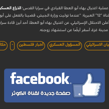
ملية اغتيال بهاء أبو العطا القيادي في سرايا القدس؛
الذراع العسك
نا هجومًا في دمشق”.
وم 12 تشرين الثاني 2019، أعلن الاحتلال الإسرائيلي، عن اغتيال بهاء أبو العطا، أحد 
دينة غزة، أسفر أيضًا عن استشهاد زوجته.
يان الاسرائيلي
المسؤول العسكري
أخبار فلسطين
-
حكاي