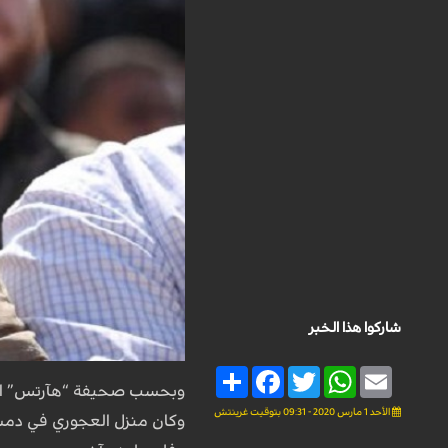
شاركوا هذا الخبر
Share
Facebook
Twitter
WhatsApp
Email
وبحسب صحيفة “هآرتس” العبر
الأحد 1 مارس 2020 - 09:31 بتوقيت غرينتش
وكان منزل العجوري في دم