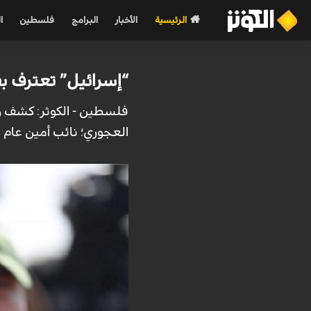
الرئيسية
الأخبار
البرامج
فلسطين
ا
“إسرائيل” تعترف بف
فلسطين - الكوثر: كشف وزي
العجوري؛ نائب أمين عام ح