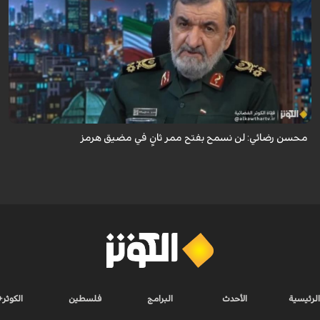
أكد اللواء محسن رضائي أن إيران لن تسمح بفتح ممر ثانٍ في مضيق هرمز.
محسن رضائي: لن نسمح بفتح ممر ثانٍ في مضيق هرمز
الرئيسية
الأحدث
البرامج
فلسطين
الكوثر+