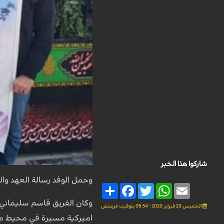
شاركوا هذا الخبر
وحمل الوفد رسالة العهد و
Share
Facebook
Twitter
WhatsApp
Email
وكان الفريق قاسم سليماني 
الخميس 20 فبراير 2020 - 09:54 بتوقيت غرينتش
اميركية مسيرة في محيط مطار بغداد يوم 3 كانو