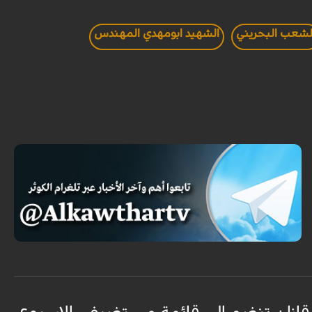
لشعب البحريني
الشهيد ابومهدي المهندس