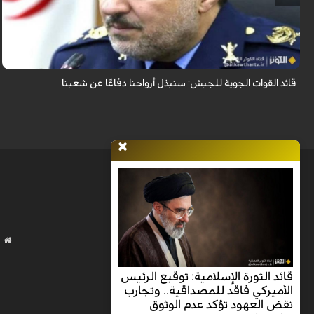
قال قائد القوات الجوية للجيش الايراني العميد الطيار بهمن بهمرد "ان القوات
الجوية للجيش ستبذل الأرواح دفاعًا عن الشعب الإيراني".
قائد القوات الجوية للجيش: سنبذل أرواحنا دفاعًا عن شعبنا
قائد الثورة الإسلامية: توقيع الرئيس
الأميركي فاقد للمصداقية.. وتجارب
نقض العهود تؤكد عدم الوثوق