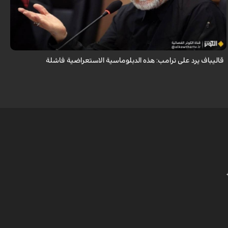
أكد رئيس مجلس الشورى الإسلامي الإيراني أن التصريحات الاستعراضية
والتهديدات المتكررة لم تعد تُجدي نفعاً، واصفاً إياها بالدبلوماسية الفاشلة.
قاليباف يرد على ترامب: هذه الدبلوماسية الاستعراضية فاشلة
ش