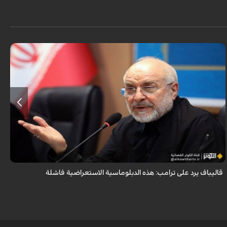
أكد رئيس مجلس الشورى الإسلامي الإيراني أن التصريحات الاستعراضية
والتهديدات المتكررة لم تعد تُجدي نفعاً، واصفاً إياها بالدبلوماسية الفاشلة.
قاليباف يرد على ترامب: هذه الدبلوماسية الاستعراضية فاشلة
ش