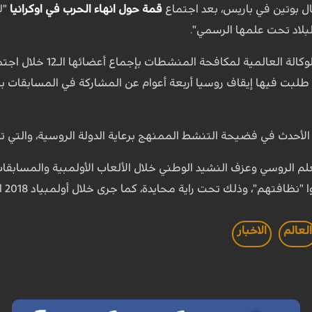
ل بوتين في باريس، بعد اجتماع
قمة حول انهاء الحرب في اوكرانيا
"لا
بلاد تحت علمها الرسمي".
وصادقت اللجنة التنفيذ
حدث في فضيحة التنشط الممنهج برعاية الدولة الروسية، والتي تهز ا
م الروسي وعزف النشيد الوطني خلال الألعاب الأولمبية والمسابقات 
هم"، وذلك تحت راية محايدة، كما جرى خلال أولمبياد 2018 الشتوي في بيونغ تشانغ.
لعالم
الاخبار