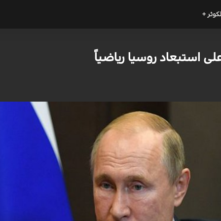
لكوثر +
لى استبعاد روسيا رياضياً