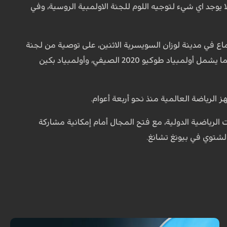
 يوجد اي شيء لتوجيه اللوم للجنة الاولمبية الروسية، وفي
ية للوكالة العالمية لمكافحة المنشطات بإجماع أعضائها الـ12 خلال اجتماع في مدينة لوزان السويسرية الاثنين، على توصية من لجنة
مراجعة الامتثال التابعة لها، طلبت فيها إيقاف روسيا أربعة أعوام عن المشاركة في المسابقات بما يشمل أولمبياد طوكيو 2020 الصيفي، وأولمبياد بكين
لرياضة العالمية منذ نحو أربعة أعوام.
الرياضية الدولية، مع فتح المجال أمام إمكانية مشاركة