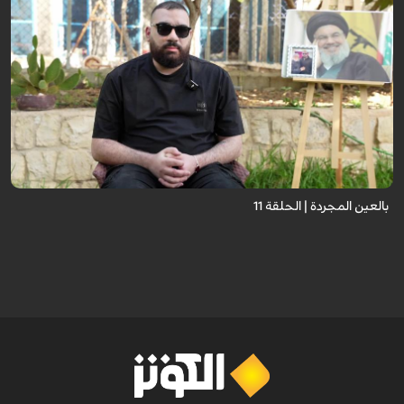
برنامج "بالعين المجردة" هو توثيق إنسانيٌّ شجاعٌ للحياة تحت وطأة الحرب، حيث
نستمع فيه إلى شهاداتٍ حيّةٍ لأشخاص عايشوا التفجيرات والدمار، فنرى بعيونهم
ت...
بالعين المجردة | الحلقة 11