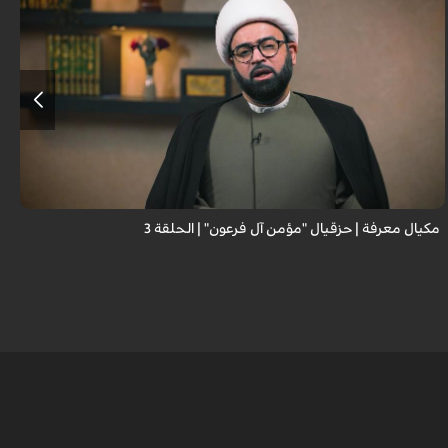
مكيال معرفة | حزقيال "مؤمن آل فرعون" | الحلقة 3
ا
ا