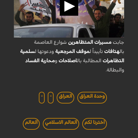
جابت
مسيرات المتظاهرين
شوارع العاصمة
بال
هتافات
تأييداً ل
موقف المرجعية
ودعوتها ل
سلمية
التظاهرات
المطالبة بال
اصلاحات
و
محاربة الفساد
والبطالة.
وحدة العراق
العراق
-
-
اخترنا لكم
العالم الاسلامي
العالم