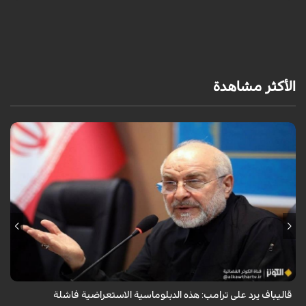
د
الأكثر مشاهدة
أكد رئيس مجلس الشورى الإسلامي الإيراني أن التصريحات الاستعراضية
والتهديدات المتكررة لم تعد تُجدي نفعاً، واصفاً إياها بالدبلوماسية الفاشلة.
قاليباف يرد على ترامب: هذه الدبلوماسية الاستعراضية فاشلة