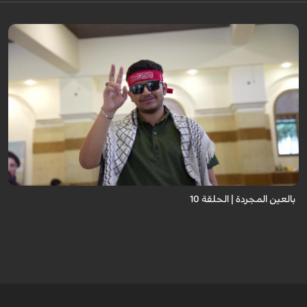
برنامج "بالعين المجردة" هو توثيق إنسانيٌّ شجاعٌ للحياة تحت وطأة الحرب، حيث
نستمع فيه إلى شهاداتٍ حيّةٍ لأشخاص عايشوا التفجيرات والدمار، فنرى بعيونهم
ت...
بالعين المجردة | الحلقة 10