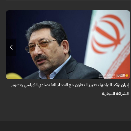
أكد وزير الصناعة الإيراني، محمد أتابك، عزم الجمهورية الإسلامية الإيرانية على
توسيع وتعميق التعاون مع الدول الأعضاء في الاتحاد الاقتصادي الأوراسي، مشد...
إيران تؤكد التزامها بتعزيز التعاون مع الاتحاد الاقتصادي الأوراسي وتطوير
الشراكة التجارية
و