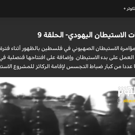
لكوثر +
 الاستيطان اليهودي- الحلقة 9
مؤامرة الاستيطان الصهيوني في فلسطين بالظهور أثناء فترة 
لعمل على بدء الاستيطان. وإضافة على افتتاحها قنصلية في ا
ا عددا من كبار ضباط التجسس لإقامة الركائز للمشروع الاست