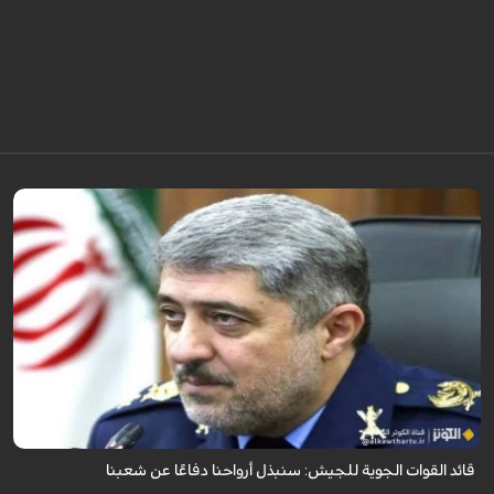
قال قائد القوات الجوية للجيش الايراني العميد الطيار بهمن بهمرد "ان القوات
الجوية للجيش ستبذل الأرواح دفاعًا عن الشعب الإيراني".
قائد القوات الجوية للجيش: سنبذل أرواحنا دفاعًا عن شعبنا