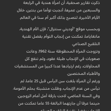
ذكرت تقارير صحفية، أن امرأة هندية في الرابعة
والسبعين من عمرها، أنجبت توأما من بنتين، خلال
الأيام الأخيرة، لتصبح بذلك أكبر أم سنا في العالم.
وبحسب موقع "أوديتي سنترال"، فإن الأم الهندية،
مانغاياما، تمكنت من إنجاب التوأم بفضل تقنية
التلقيح الصناعي.
وتزوجت المرأة المحظوظة سنة 1962، وعانت
صعوبات في الإنجاب طيلة عقود، ولم تنفع كل
المحاولات، رغم ارتيادها عددا كبيرا من المستشفيات
والأطباء المختصين.
ورغم أن المرأة بلغت سن اليأس قبل 25 عاما، لم
تيأس من عدم الإنجاب، وظلت متشبثة بحلم الأمومة.
وفي السنة الماضي، لاحت بارقة أمل أمام الزوجين،
حينما عرفا أن جارتهما البالغة 55 عاما تمكنت من
الإنجاب بفضل تقنية التلقيح الصناعي.