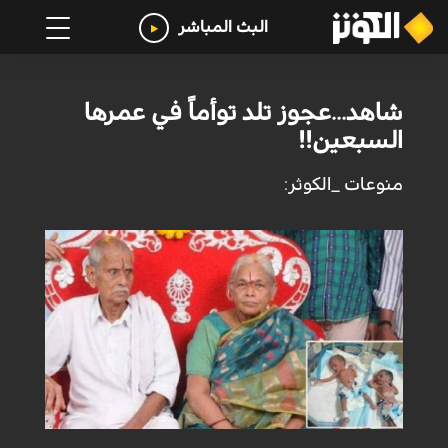
البث المباشر
شاهد...عجوز تلد توأماً في عمرها
السبعين!!
منوعات _الكوثر: