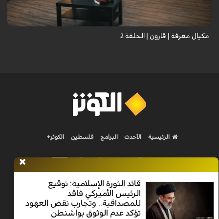
مكيال معرفة | قارون | الحلقة 2
الرئيسية
الأحدث
البرامج
فلسطين
الكوثر+
قائد الثورة الإسلامية: توقيع
الرئيس الأميركي فاقد
Nilesat 11900 V | Badr 8 11747 V | Badr5 12284 V
للمصداقية.. وتجارب نقض العهود
تؤكد عدم الوثوق بواشنطن