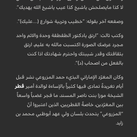
لا كذا مايصلحش ياشيخ كذا عيب ياشيخ الله يهديك”.
وصفعه آخر بقوله: ”خطيب وتربية شوارع (.....عليك)”.
وكتب ثالث: ”ارتق يادكتور الطقطقة وحدة والاثم واحد
مجرد عرضك الصورة اكتسبت مالله به عليم، ارتق
بثقافتك وقدر شيبتك واحترم شهادتك اذا كنت
بالفعل من اصحاب (د)”.
وكان المغرّد الإماراتي البذيء حمد المزروعي نشر قبل
أيام تغريدةً تمادى فيها كثيراً بالإساءة لوالدة أمير
قطر
الشيخة موزا بنت ناصر المسند، ما فجر غضباً واسعاً
بين المغرّدين، خاصةً القطريين، الذين اعتبروا أنّ
“المزروعي” يتحدث بلسان ولي عهد أبوظبي محمد بن
زايد.