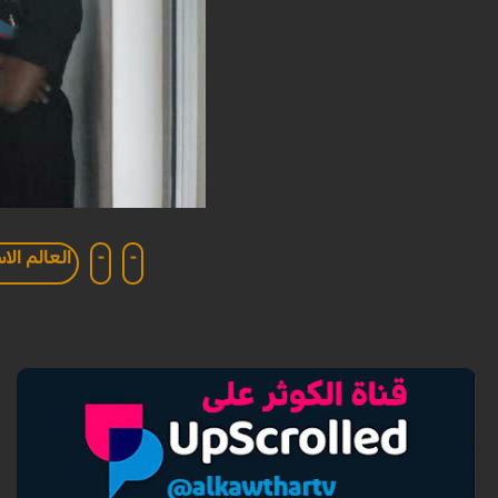
-
-
العالم الا