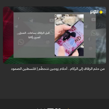
رواية مؤثرة لعروس من غزة كانت تستعد ليوم زفافها، جهزت كل شيء من ذهب
وملابس وجهاز العرس، لكن قبل ساعات من الموعد استهدف القصف منزل زوجها
ليفقدا كل شيء ...
من حلم الزفاف إلى الركام... أحلام زوجين تتحطّم | فلسطين الصمود