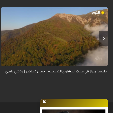
من قلب طبيعة هراز التي كانت يوماً من أجمل الموائل الطبيعية في إيران، يحذر
المعد من كارثة بيئية: "وحش الأعمال والمشاريع التدميرية تنهش بجسم طبيعة
إيران...
طبيعة هراز في مهبّ المشاريع التدميرية... جمال يُحتضر | وثائقي بلادي