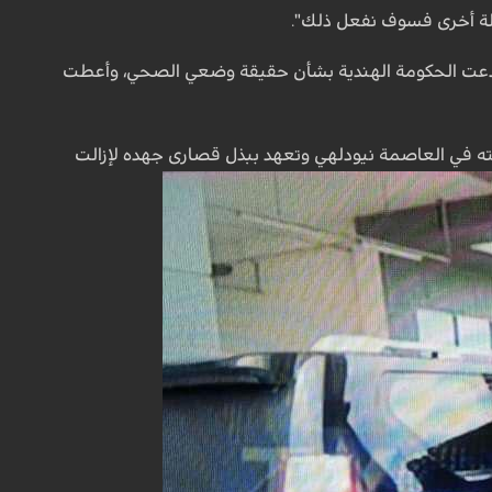
لة أخرى فسوف نفعل ذلك".
ت الحكومة الهندية بشأن حقيقة وضعي الصحي، وأعطت
ه في العاصمة نيودلهي وتعهد ببذل قصارى جهده لإزالت