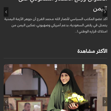
اليمن
ا
أكد عضو المكتب السياسي لأنصار الله محمد الفرح أن جوهر الأزمة اليمنية
ت
يتمثل في رفض السعودية، بدعم أمريكي وصهيوني، تمكين اليمن من
م
امتلاك قراره الوطني ا...
الأكثر مشاهدة
برنامج "بالعين المجردة" هو توثيق إنسانيٌّ شجاعٌ للحياة تحت وطأة الحرب،
حيث نستمع فيه إلى شهاداتٍ حيّةٍ لأشخاص عايشوا التفجيرات والدمار، فنرى
بعيونهم ت...