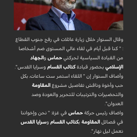
وقال السنوار خلال زيارة عائلات في رفح جنوب القطاع
: " كنا قبل أيام في لقاء عالي المستوى ضم أشخاصا
من القيادة السياسية لحركتي
حماس
و
الجهاد
الإسلامي
بحضور قيادة
كتائب القسام
وسرايا القدس".
وأضاف السنوار إن " اللقاء استمر ست ساعات، بكل
حب وأخوة وناقش تفاصيل مشروع
المقاومة
والتحضيرات والترتيبات للتحرير والعودة وصد
العدوان".
واضاف رئيس حركة
حماس
في غزة: " نحن وإخواننا
في فصائل
المقاومة
ب
كتائب القسام
و
سرايا القدس
نعمل ليل نهار".