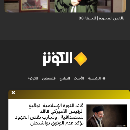
بالعين المجردة | الحلقة 08
الرئيسية
الأحدث
البرامج
فلسطين
الكوثر+
قائد الثورة الإسلامية: توقيع
الرئيس الأميركي فاقد
Nilesat 11900 V | Badr 8 11747 V | Badr5 12284 V
للمصداقية.. وتجارب نقض العهود
تؤكد عدم الوثوق بواشنطن
جميع الحقوق محفوظة