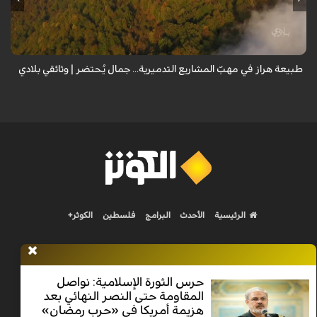
المعد من كارثة بيئية: "وحش الأعمال والمشاريع التدميرية تنهش بجسم
طبيعة إيران...
طبيعة هراز في مهبّ المشاريع التدميرية... جمال يُحتضر | وثائقي بلادي
الرئيسية
الأحدث
البرامج
فلسطين
الكوثر+
حرس الثورة الإسلامية: نواصل
المقاومة حتى النصر النهائي بعد
Nilesat 11900 V | Badr 8 11747 V | Badr5 12284 V
هزيمة أمريكا في «حرب رمضان»