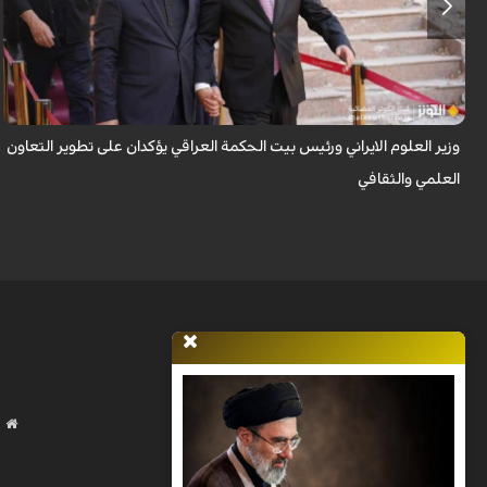
التقى وزير العلوم والبحوث والتكنولوجيا الايراني، حسين سيمائي صراف، خلال
زيارته للعراق، مع نعيم العبودي، رئيس بيت الحكمة العراقي، وبحثا استراتيجيات
تط...
وزير العلوم الايراني ورئيس بيت الحكمة العراقي يؤكدان على تطوير التعاون
العلمي والثقافي