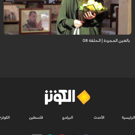
برنامج "بالعين المجردة" هو توثيق إنسانيٌّ شجاعٌ للحياة تحت وطأة الحرب، حيث
نستمع فيه إلى شهاداتٍ حيّةٍ لأشخاص عايشوا التفجيرات والدمار، فنرى بعيونهم
ت...
بالعين المجردة | الحلقة 08
الرئيسية
الأحدث
البرامج
فلسطين
الكوثر+