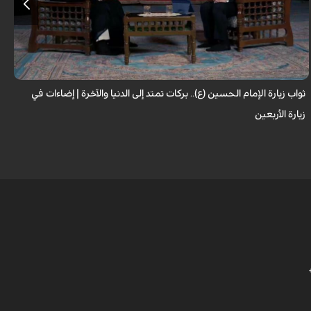
لا تقتصر زيارة الإمام الحسين (عليه السلام) على أداء شعيرةٍ إيمانية، بل تحمل في
طياتها ثوابًا عظيمًا وآثارًا مباركة تنعكس على حياة الزائر. فما هي النعم...
ثواب زيارة الإمام الحسين (ع).. بركات تمتد إلى الدنيا والآخرة | إضاءات في
ح
زيارة الأربعين
ا