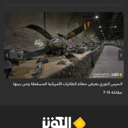
عُرِضت مجموعة كبيرة من بقايا وحطام الطائرات والمسيّرات الأمريكية
والإسرائيلية التي تم إسقاطها واصطيادها من قبل الحرس الثوري.
الحرس الثوري يعرض حطام الطائرات الأمريكية المسقطة ومن بينها
مقاتلة F-15