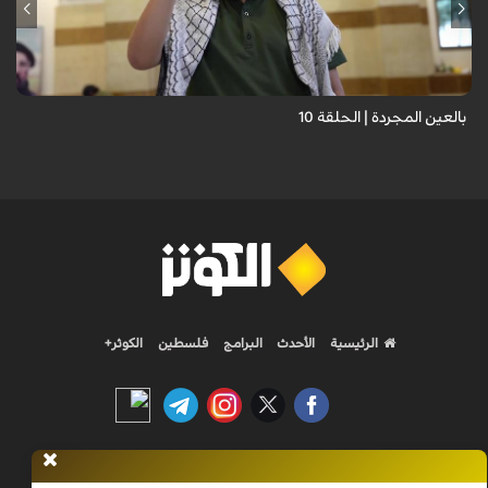
برنامج "بالعين المجردة" هو توثيق إنسانيٌّ شجاعٌ للحياة تحت وطأة الحرب،
حيث نستمع فيه إلى شهاداتٍ حيّةٍ لأشخاص عايشوا التفجيرات والدمار، فنرى
بعيونهم ت...
بالعين المجردة | الحلقة 10
الرئيسية
الأحدث
البرامج
فلسطين
الكوثر+
Nilesat 11900 V | Badr 8 11747 V | Badr5 12284 V