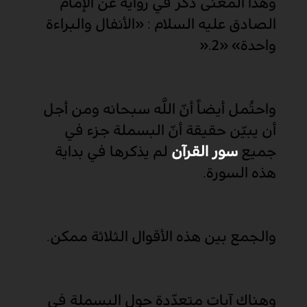
وهذا المعنى‏ ذكر في رواية عن الإمام
الصادق عليه السلام : «الأنفال والبراءة
واحدة» «2
».
واحتُمل أيضاً أنّ اللَّه سبحانه ومن أجل
أن يبيّن حقيقة أنّ البسملة جزء في
جميع
سور القرآن
لم يذكرها في بداية
هذه السورة
.
والجمع بين هذه الأقوال الثلاثة ممكن
.
وهناك آيات متعدّدة حول البسملة في