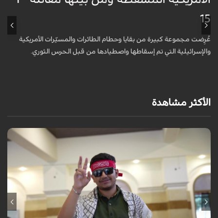
15
ظ
عُرِضت مجموعة كبيرة من بقايا وحطام الطائرات والمسيّرات الأمريكية
أ
والإسرائيلية التي تم إسقاطها واصطيادها من قبل الحرس الثوري.
ا
و
الأكثر مشاهدة
برنامج "بالعين المجردة" هو توثيق إنسانيٌّ شجاعٌ للحياة تحت وطأة الحرب،
حيث نستمع فيه إلى شهاداتٍ حيّةٍ لأشخاص عايشوا التفجيرات والدمار، فنرى