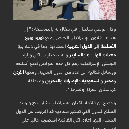
وقال يوسي ميلمان في مقال له بالصحيفة : " إن
هناك القانون الإسرائيلي الخاص بمنع
توريد وبيع
الأسلحة
إلى
الدول العربية
المعادية، بما في ذلك بيع
معدات الهايتك
و
السايبر
والاستخبارات، لكن وزارة
الجيش الإسرائيلية رغم كل هذه القوانين تبيع أسلحة
ووسائل قتالية إلى عدد من الدول العربية، ومنها
الأردن
و
مصر
و
السعودية
و
الإمارات
و
البحرين
ومنطقة
كردستان العراق وغيرها " .
وأوضح ان قائمة الكيان الاسرائيلي بشأن بيع وتوريد
السلاح للدول التي تعتبر معادية قد افرجت عن الدول
المشار اليها اعلاه، لكن القائمة اقتصرت حاليا على
إيران وسوريا.