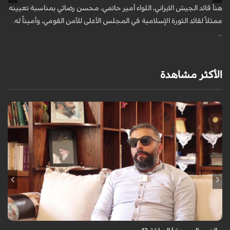
هنأ قائد الجيش الايراني، اللواء أمير حاتمي، محسن رضائي بمناسبة تعيينه
ه
ممثلاً لقائد الثورة الإسلامية في المجلس الأعلى للأمن القومي، وأميناً له.
م
...
ك
الأكثر مشاهدة
برنامج "بالعين المجردة" هو توثيق إنسانيٌّ شجاعٌ للحياة تحت وطأة الحرب،
حيث نستمع فيه إلى شهاداتٍ حيّةٍ لأشخاص عايشوا التفجيرات والدمار، فنرى
بعيونهم ت...