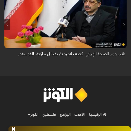
قال معاون وزير الصحة الإيراني لشؤون البحوث والتكنولوجيا، شاهين آخوندزاده،
إن التحقيقات التي أجرتها وزارة الصحة بشأن قصف مدينة لامِرد في محافظة
فارس أظ...
نائب وزير الصحة الإيراني: قصف لامِرد تمّ بقنابل ملوّثة بالفوسفور
الرئيسية
الأحدث
البرامج
فلسطين
الكوثر+