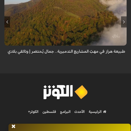
من قلب طبيعة هراز التي كانت يوماً من أجمل الموائل الطبيعية في إيران، يحذر
المعد من كارثة بيئية: "وحش الأعمال والمشاريع التدميرية تنهش بجسم
طبيعة إيران...
طبيعة هراز في مهبّ المشاريع التدميرية... جمال يُحتضر | وثائقي بلادي
الرئيسية
الأحدث
البرامج
فلسطين
الكوثر+