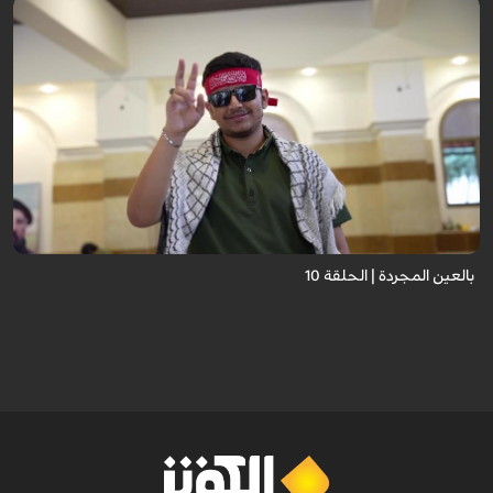
برنامج "بالعين المجردة" هو توثيق إنسانيٌّ شجاعٌ للحياة تحت وطأة الحرب، حيث
نستمع فيه إلى شهاداتٍ حيّةٍ لأشخاص عايشوا التفجيرات والدمار، فنرى بعيونهم
ت...
بالعين المجردة | الحلقة 10