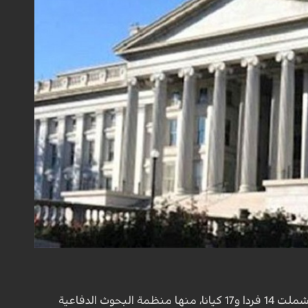
وذكرت الخزانة الأمريكية، في بيان نشرته على موقعها الإلكتروني، أن العقوبات الجديدة على إيران شملت 14 فردا و17 كيانا، منها منظمة البحوث الدفاعية