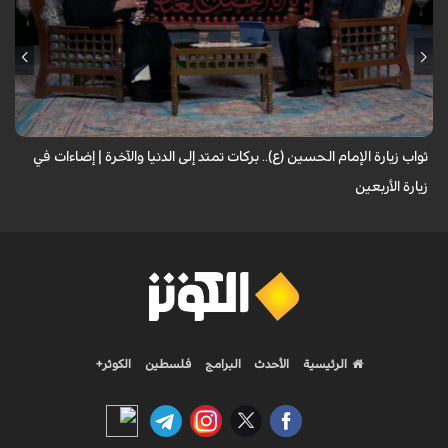
لا تقتصر زيارة الإمام الحسين (عليه السلام) على أداء شعيرةٍ إيمانية، بل تحمل
في طياتها ثوابًا عظيمًا وآثارًا مباركة تنعكس على حياة الزائر. فما هي النعم...
ثواب زيارة الإمام الحسين (ع).. بركات تمتد إلى الدنيا والآخرة | إضاءات في
زيارة الأربعين
الرئيسية
الأحدث
البرامج
فلسطين
الكوثر+