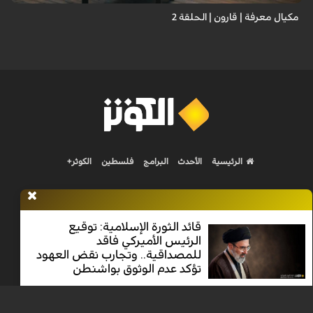
مكيال معرفة | قارون | الحلقة 2
الرئيسية
الأحدث
البرامج
فلسطين
الكوثر+
قائد الثورة الإسلامية: توقيع
الرئيس الأميركي فاقد
Nilesat 11900 V | Badr 8 11747 V | Badr5 12284 V
للمصداقية.. وتجارب نقض العهود
تؤكد عدم الوثوق بواشنطن
جميع الحقوق محفوظة