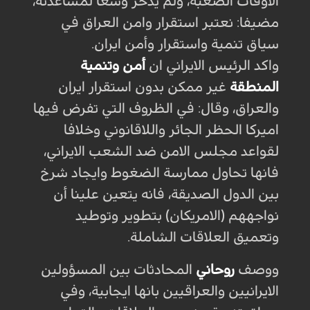
الاوقات الصعبة، ولم يدخر وسعا لمساعدته،
مضيفا: نعتبر استقرار وامن العراق في
سياق تنمية واستقرار وأمن ايران.
واكد الرئيس الايراني ان
أمن وتنمية
المنطقة
غير ممكن بدون استقرار ايران
والعراق، وقال: في الظروف التي تفرض فيها
اميركا الحظر الجائر واللاقانوني وخلافا
لقواعد مجلس الامن ضد الشعب الايراني،
فانها تحاول ممارسة الضغوط وايجاد شرخ
بين الدول الصديقة، فانه يتعين علينا أن
نواجههم (الامريكان) بتطوير وتوطيد
وتعميق العلاقات الشاملة.
ووصف
روحاني
المحادثات بين المسؤولين
الايرانيين والعراقيين بانها ايجابية، وفي