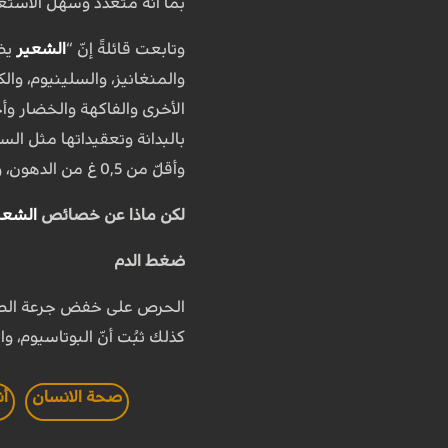
بما أنه متعدّد وسهل الاستع
وتابعت قائلةً إنّ “
الشعير
والمنغانيز، والسلينيوم، وال
بالبدانة وتعقيداتها مثل ال
وأقلّ من 0,5 غ من الدهون، وفقط نحو 100 كالوري”.
لكن ماذا عن خصائص
الشعي
ضغط الدم
الحرص على خفض جرعة الصودي
كذلك ثبُت أنّ البوتاسيوم، و
صحة الانسان
أن