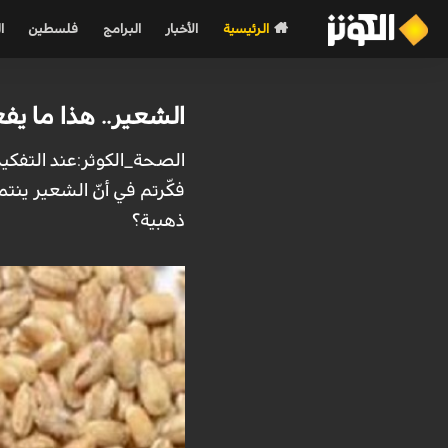
الرئيسية
الأخبار
البرامج
فلسطين
ا
الشعير.. هذا ما يف
الصحة_الكوثر:عند التفكير 
فكّرتم في أنّ الشعير ينت
ذهبية؟