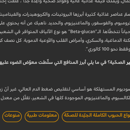
مال، ويملك قيمة غذائية عالية وفوائد صحّية واعِدة جداً”، علّقت إ
كروميوم، والفوسفور، والماغنيزيوم، والحديد. ناهيك عن أنه يحتوي عل
الأخرى والفاكهة والخضار وأحياناً تتخطّاها. الـ”eta-glucan
سكتة الدماغية، والسكري، وأمراض القلب والأوعية الدموية. كل نصف 
ر
الصحّية؟ في ما يلي أبرز المنافع التي سلّطت معوّض الضوء عليها
وم المستهلكة هو أساسي لتقليص ضغط الدم العالي، غير أنّ زيادة
الكالسيوم، والماغنيزيوم، الموجودة كلها في الشعير، تقلّل من معدل
واع الحبوب الكاملة الجيّدة للصحّة
معلومات طبية
منوعات