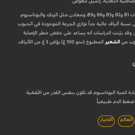
ختصاصية التغذية، راشيل معوّض.
يضمّ عناصر غذائية كثيرة أبرزها البروتينات، والكربوهيدرات، والفيتامينات B1 وB2 وB3 وB6 وB9، ومعادن مثل الزنك، والبوتاسيوم،
ى نسبة ألياف عالية جداً توازي الجرعة الموجودة في الحبوب
B” هو نوع الألياف المتوافر في الشعير، وقد بيّنت الدراسات أنه يساعد على خفض خطر الإصابة
كوب من
الشعير
المطبوخ (نحو 100 غ) يؤمّن 3 غ من الألياف،
:
 كمية البوتاسيوم قد تكون بنفس القدر من الأهمّية.
 ضغط الدم طبيعياً.
العالم
الاخبار