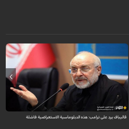
أكد رئيس مجلس الشورى الإسلامي الإيراني أن التصريحات الاستعراضية
والتهديدات المتكررة لم تعد تُجدي نفعاً، واصفاً إياها بالدبلوماسية الفاشلة.
قاليباف يرد على ترامب: هذه الدبلوماسية الاستعراضية فاشلة
ش