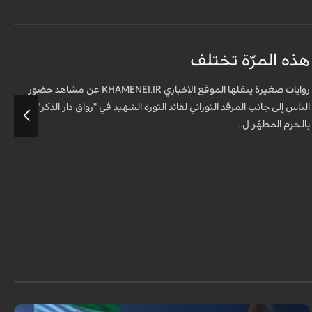
هذه المرّة تختلف
م
ف
روايات صغيرة ينقلها الموقع الاخباري KHAMENEI.IR عن مشاهد حضور
الناس إلى جانب المرقد النوراني لقائد الثورة الشهيد في "رواق دار الذكر"
أ
بالحرم المطهّر ل...