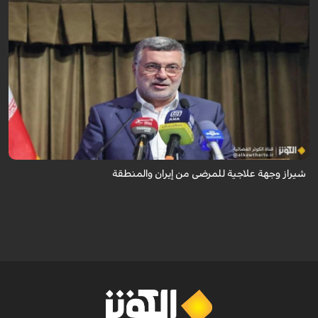
تُعدّ المراكز العلاجية في شيراز، بدعم من كفاءاتها المتخصّصة وتقنياتها الحديثة،
وجهةً للمرضى من داخل إيران وخارجها.
شيراز وجهة علاجية للمرضى من إيران والمنطقة