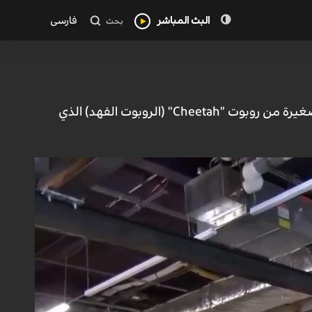
البث المباشر
فارسی
بحث
منوعات - الكوثر: استعرض علماء من جامعة ماساتشوستس الأمريكية نسخة مطورة صغيرة من روبوت "Cheetah" (الروبوت الفهد) الذي