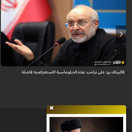
أكد رئيس مجلس الشورى الإسلامي الإيراني أن التصريحات الاستعراضية
والتهديدات المتكررة لم تعد تُجدي نفعاً، واصفاً إياها بالدبلوماسية الفاشلة.
قاليباف يرد على ترامب: هذه الدبلوماسية الاستعراضية فاشلة