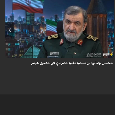
أكد اللواء محسن رضائي أن إيران لن تسمح بفتح ممر ثانٍ في مضيق هرمز.
محسن رضائي: لن نسمح بفتح ممر ثانٍ في مضيق هرمز
ه