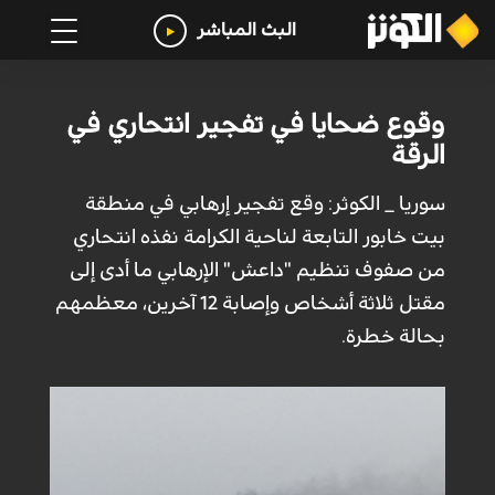
البث المباشر
وقوع ضحايا في تفجير انتحاري في
الرقة
سوريا _ الكوثر: وقع تفجير إرهابي في منطقة
بيت خابور التابعة لناحية الكرامة نفذه انتحاري
من صفوف تنظيم "داعش" الإرهابي ما أدى إلى
مقتل ثلاثة أشخاص وإصابة 12 آخرين، معظمهم
بحالة خطرة.