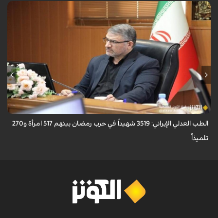
أعلن رئيس منظمة الطب العدلي الإيرانية، عباس مسجدي، أن عدد ضحايا حرب
رمضان بلغ 3519 شهيداً، بينهم 517 امرأة و270 تلميذاً.
الطب العدلي الإيراني: 3519 شهيداً في حرب رمضان بينهم 517 امرأة و270
تلميذاً