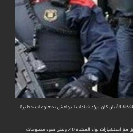
ة الأنبار، كان يزوّد قيادات الدواعش بمعلومات خطيرة
إن "مفارزها في مقر الفرقة 14 وبالتعاون والتنسيق مع استخبارات لواء المشاة 40، وعلى ضوء معلومات