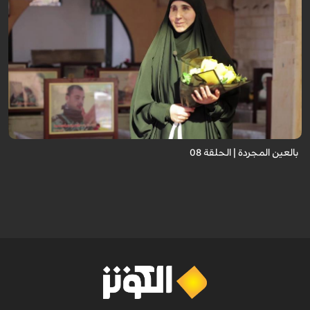
برنامج "بالعين المجردة" هو توثيق إنسانيٌّ شجاعٌ للحياة تحت وطأة الحرب، حيث
نستمع فيه إلى شهاداتٍ حيّةٍ لأشخاص عايشوا التفجيرات والدمار، فنرى بعيونهم
ت...
بالعين المجردة | الحلقة 08