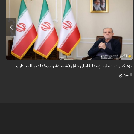
قال الرئيس الايراني مسعود بزشكيان ان الأعداء وضعوا خططًا وتصوروا أن
بإمكانهم السيطرة على إيران خلال 48 ساعة كما فعلوا مع سوريا.
بزشكيان: خططوا لإسقاط إيران خلال 48 ساعة وسوقها نحو السيناريو
و
السوري
ا