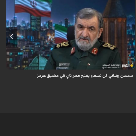
أكد اللواء محسن رضائي أن إيران لن تسمح بفتح ممر ثانٍ في مضيق هرمز.
محسن رضائي: لن نسمح بفتح ممر ثانٍ في مضيق هرمز
ه