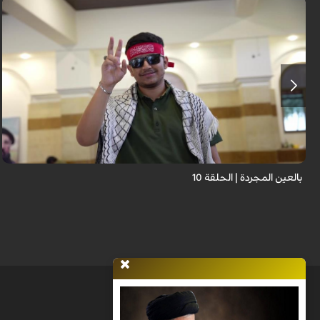
برنامج "بالعين المجردة" هو توثيق إنسانيٌّ شجاعٌ للحياة تحت وطأة الحرب، حيث
نستمع فيه إلى شهاداتٍ حيّةٍ لأشخاص عايشوا التفجيرات والدمار، فنرى بعيونهم
ت...
بالعين المجردة | الحلقة 10