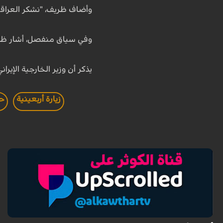
وأضاف ظريف، "نشكر العراقيي
وفي سياق منفصل، أشار ظري
يذكر أن وزير الخارجية الإيران
زيارة أربعينية
حج