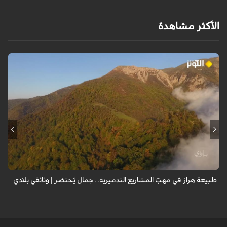
الأكثر مشاهدة
من قلب طبيعة هراز التي كانت يوماً من أجمل الموائل الطبيعية في إيران، يحذر
المعد من كارثة بيئية: "وحش الأعمال والمشاريع التدميرية تنهش بجسم
طبيعة إيران...
طبيعة هراز في مهبّ المشاريع التدميرية... جمال يُحتضر | وثائقي بلادي