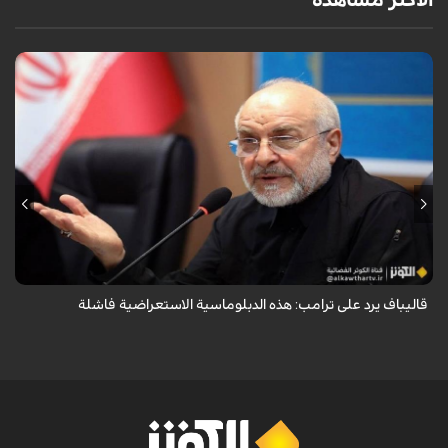
الأكثر مشاهدة
أكد رئيس مجلس الشورى الإسلامي الإيراني أن التصريحات الاستعراضية
والتهديدات المتكررة لم تعد تُجدي نفعاً، واصفاً إياها بالدبلوماسية الفاشلة.
قاليباف يرد على ترامب: هذه الدبلوماسية الاستعراضية فاشلة