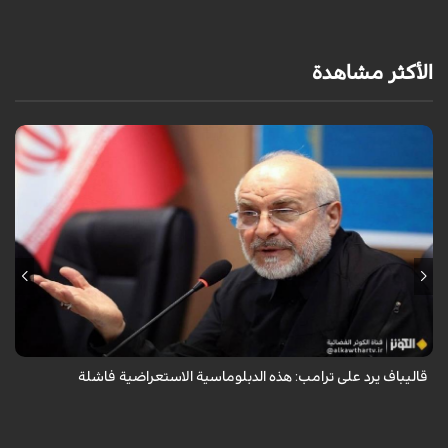
الأكثر مشاهدة
أكد رئيس مجلس الشورى الإسلامي الإيراني أن التصريحات الاستعراضية
والتهديدات المتكررة لم تعد تُجدي نفعاً، واصفاً إياها بالدبلوماسية الفاشلة.
قاليباف يرد على ترامب: هذه الدبلوماسية الاستعراضية فاشلة