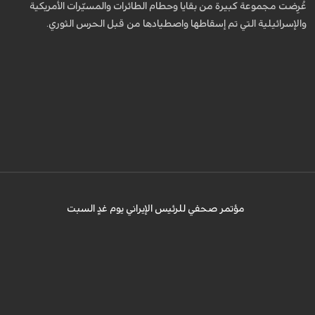
عُرِضت مجموعة كبيرة من بقايا وحطام الطائرات والمسيّرات الأمريكية
والإسرائيلية التي تم إسقاطها واصطيادها من قبل الحرس الثوري.
يُعقد يوم غدٍ المؤتمر الصحفي لرئيس
الجمهورية بالتزامن مع "يوم الصحفي" في إيران.
مؤتمر صحفي للرئيس الإيراني يوم غدٍ السبت