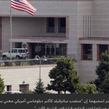
شر اسميهما: إن "منصب ساترفيلد كأكبر دبلوماسي أمريكي معني 
 مساعدا لوزير الخارجية لشؤون الشرق الأدنى".