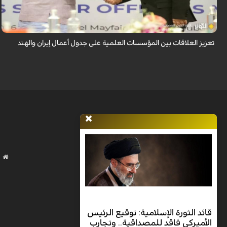
أكدت ايران والهند على تعزيز العلاقات بين مؤسساتهما العلمية، وذلك خلال لقاء
جمع القائم بأعمال وزير العلوم الإيراني مع وزير التعليم الهندي، على هامش الد...
تعزيز العلاقات بين المؤسسات العلمية على جدول أعمال إيران والهند
قائد الثورة الإسلامية: توقيع الرئيس
الأميركي فاقد للمصداقية.. وتجارب