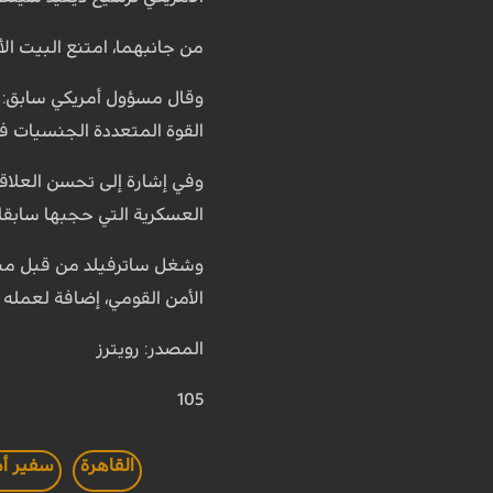
من جانبهما، امتنع البيت الأ
وقال مسؤول أمريكي سابق: إ
القوة المتعددة الجنسيات ف
وفي إشارة إلى تحسن العلا
العسكرية التي حجبها سابقا.
وشغل ساترفيلد من قبل مناص
الأمن القومي، إضافة لعمله
المصدر: رويترز
105
القاهرة
سفير أم