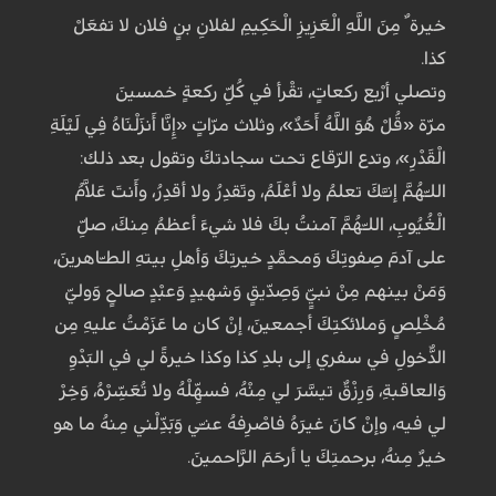
خيرة ٌ مِنَ اللَّهِ الْعَزِيزِ الْحَكِيمِ لفلانِ بنٍ فلان لا تفعَلْ
كذا.
وتصلي أرْبع ركعاتٍ، تقْرأ في كُلِّ ركعةٍ خمسينَ
مرّة «قُلْ هُوَ اللَّهُ أَحَدٌ»، وثلاث مرّاتٍ «إِنَّا أَنزَلْنَاهُ فِي لَيْلَةِ
الْقَدْرِ»، وتدع الرّقاع تحت سجادتكَ وتقول بعد ذلك:
اللـّهُمَّ إنـَّكَ تعلمُ ولا أعْلَمُ، وتَقدِرُ ولا أقدِرُ، وأَنتَ عَلاَّمُ
الْغُيُوبِ، اللـّهُمَّ آمنتُ بكَ فلا شيءَ أعظمُ مِنكَ، صلِّ
على آدمَ صِفوتِكَ وَمحمَّدٍ خيرتِكَ وَأهلِ بيتهِ الطـّاهرينَ،
وَمَنْ بينهم مِنْ نبيٍّ وَصِدّيقٍ وَشهيدٍ وَعبْدٍ صالحٍ وَوليّ
مُخْلِصٍ وَملائكتِكَ أجمعينَ، إنْ كان ما عَزَمْتُ عليهِ مِن
الدُّخولِ في سفري إلى بلدِ كذا وكذا خيرةً لي في البَدْوِ
وَالعاقبةِ، وَرِزْقٌ تيسَّرَ لي مِنْهُ، فسهِّلْهُ ولا تُعَسِّرْهُ، وَخِرْ
لي فيه، وإنْ كانَ غيرَهُ فاصْرِفهُ عنـّي وَبَدِّلْني مِنهُ ما هو
خيرٌ مِنهُ، برحمتِكَ يا أرحَمَ الرَّاحمينَ.