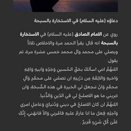
دعاؤه (عليه السلام) في الاستخارة بالسبحة
روي عن
الامام الصادق
(عليه السلام) في
الاستخارة
بالسبحة
انه قال: يقرأ الحمد مرة والاخلاص ثلاثاً
ويصلي على محمد وآل محمد خمس عشرة مرة، ثم
يقول:
اللـّهُمَّ انـّي اسألكَ بحَقِّ الحُسينِ وَجَدِّهِ وَابيهِ وَامِّهِ
وَاخيهِ وَالائِمَّةِ مِن ذرّيتِهِ ان تصلـّي على محمَّدٍ وَآلِ
محمَّدٍ وَانْ تـَجعلَ لي الخيرة في هذه السُّبحَةِ، وَان
تـُريني ما هو الاصلـَحُ لي في الدّينِ وَالدُّنيا.
اللـّهُمَّ ان كانَ الاصلحُ في ديني وَدُنيايَ وَعاجلِ امري
وَآجلِهِ فِعلَ ما انا عازمٌ عليهِ فامُرني وَالاّ فانهَني، إِنَّكَ
عَلَىَ كُلِّ شَيْءٍ قَدِيرٌ .