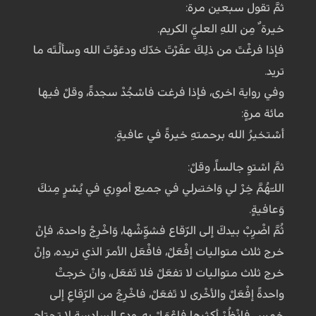
ثمَّ تقول سبعين مرة:
خيرة ٌ مِن اللهِ العليِّ الكريم.
فإذا فرغْتَ من ذلِكَ عفَرْتَ خدّك ودعَوْتَ الله وسألْتَه ما
تريد.
وفي رواية اخرى، فإذا فرغت فاسْجُدْ سجدةً، وقلْ فيها
مائة مرةٍ:
أسْتخيرُ الله برحمتهِ خيرةً في عافيةٍ.
ثمَّ اسْتوِ جالساً، وقلْ:
اللـّهُمَّ خِرْ لي وَاختـَرلي في جميع أموِري في يُسْرٍ مِنكَ
وَعافيةٍ.
ثُمَّ اضْرِبْ بيدكَ إلى الرّقاع فشوِّشْها، وَاخْرِجْ واحدة، فإنْ
خرج ثلاث متواليات إفْعَلْ، فافْعَل الأمرَ الذي تريده، وإنْ
خرج ثلاث متواليات لا تفعَلْ فلا تَفعَل، وانْ خرجتْ
واحدةً إفْعَلْ والأخْرى لا تَفعَلْ، فاخْرِجْ من الرِّقاعِ إلى
خمسٍ فانْظُرْ أكثرها فاعْمَلْ به، ودعِ السادسة لا تحتاج