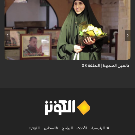
برنامج "بالعين المجردة" هو توثيق إنسانيٌّ شجاعٌ للحياة تحت وطأة الحرب،
حيث نستمع فيه إلى شهاداتٍ حيّةٍ لأشخاص عايشوا التفجيرات والدمار، فنرى
بعيونهم ت...
بالعين المجردة | الحلقة 08
الرئيسية
الأحدث
البرامج
فلسطين
الكوثر+