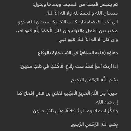
ثم يقبض قبضة من السبحة ويعدها ويقول:
سبحانَ اللهِ وَالحمدُ للهِ وَلا الهَ الاّ اللهُ.
الى آخر القبضة، فان كانت الاخيرة: سبحانَ اللهِ، فهو
مخير بين الفعل والترك، وان كان: الْحَمْدُ لِلَّهِ فهو امر،
وان كان: لا الهَ الاّ اللهُ، فهو نهي.
دعاؤه (عليه السلام) في الاستخارة بالرقاع
إذا أردتَ أمراً فخذْ ست رِقاعٍ، فاكْتُبْ في ثلاثٍ منهنّ:
بِسْمِ اللَّهِ الرَّحْمَنِ الرَّحِيمِ
خيرة ٌ مِنَ اللَّهِ الْعَزِيزِ الْحَكِيمِ لفلانِ بن فلانٍ إفعَلْ كذا
إن شاء الله.
واذكُرْ اسمكَ وما تريدُ فِعْلَهُ، وفي ثلاثٍ منهنَّ:
بِسْمِ اللَّهِ الرَّحْمَنِ الرَّحِيمِ