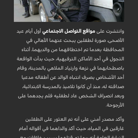
وانتشرت على
مواقع التواصل الاجتماعي
أول أيام عيد
الأضحى، صورة لطفلين يبحث عنهما الأهالي في
المحافظة بعدما تم اختطافهما من والديهما، أثناء
التجول في أحد الأماكن الترفيهية، حيث بدأت الواقعة
باصطحابهما في نزهة وارتياد الملاهي بالمدينة، وقام
أحد الأشخاص بصرف انتباه الوالد عن أطفاله مدعيا
صداقته له، منذ أن كانوا تلاميذ بالمدرسة الابتدائية،
وبعد انصراف الشخص عاد لطفليه فلم يجدهما على
الأرجوحة.
وأكد مصدر أمني على أنه تم العثور على الطفلين
غارقين في المياه، حيث أكد والداهما في أقواله أمام
النيابة العامة أنه ربما تم قتلهما بسبب خلافات مع