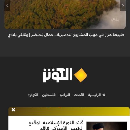
من قلب طبيعة هراز التي كانت يوماً من أجمل الموائل الطبيعية في إيران، يحذر
المعد من كارثة بيئية: "وحش الأعمال والمشاريع التدميرية تنهش بجسم
طبيعة إيران...
طبيعة هراز في مهبّ المشاريع التدميرية... جمال يُحتضر | وثائقي بلادي
الرئيسية
الأحدث
البرامج
فلسطين
الكوثر+
قائد الثورة الإسلامية: توقيع
الرئيس الأميركي فاقد